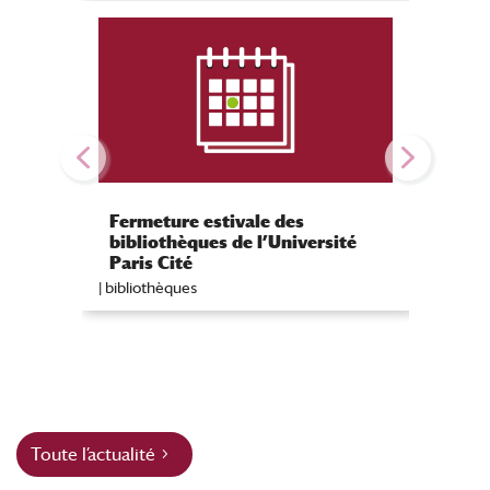
Paruti
Fermeture estivale des
Vivre 
bibliothèques de l’Université
faubou
Paris Cité
São Pa
|
Publicat
|
bibliothèques
Toute l’actualité