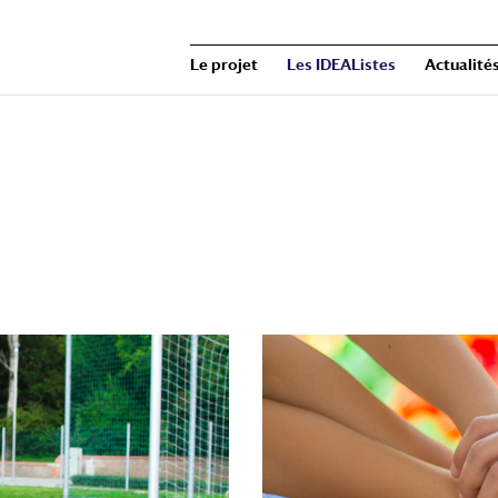
Le projet
Les IDEAListes
Actualité