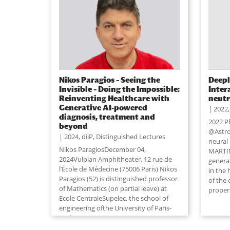
Nikos Paragios – Seeing the
Deepl
Invisible – Doing the Impossible:
Inter
Reinventing Healthcare with
neutr
Generative AI-powered
2022
diagnosis, treatment and
2022 P
beyond
@Astro
2024
,
diiP
,
Distinguished Lectures
neural
Nikos ParagiosDecember 04,
MARTIN
2024Vulpian Amphitheater, 12 rue de
genera
l’École de Médecine (75006 Paris) Nikos
in the
Paragios (52) is distinguished professor
of the
of Mathematics (on partial leave) at
propert
Ecole CentraleSupelec, the school of
engineering ofthe University of Paris-
Saclay
...