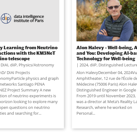
y Learning from Neutrino
Alon Halevy – Well-being, A
actions with the KM3NeT
and You: Developing AI-ba
ino telescope
Technology for Well-being
,
DIAI
,
diiP
,
Physics/Astronomy
2024
,
diiP
,
Distinguished Lectur
hD/ DIAI Projects
Alon HalevyDecember 04, 2024Vu
nomyParticle physics and graph
Amphitheater, 12 rue de l’École d
 networks Santiago PENA
Médecine (75006 Paris) Alon Halev
EZ Project Summary A new
Distinguished Engineer in Google
tion of neutrino experiments is
From 2019 until November 2023,
 horizon looking to explore many
was a director at Meta’s Reality L
 open questions on neutrino
Research, where he worked on
ies and searching for...
Personal
...