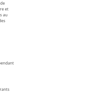
 de
re et
rs au
des
 pendant
orants