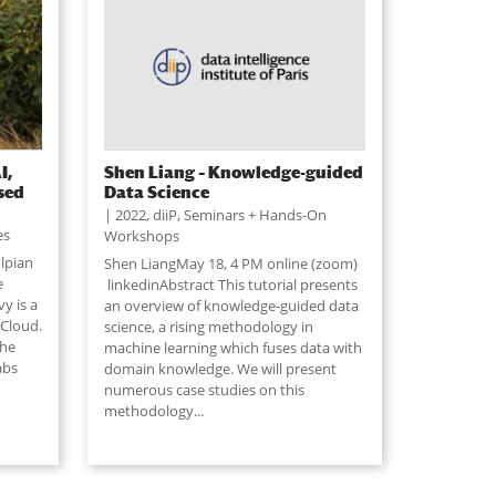
I,
Shen Liang – Knowledge-guided
sed
Data Science
2022
,
diiP
,
Seminars + Hands-On
es
Workshops
lpian
Shen LiangMay 18, 4 PM online (zoom)
e
linkedinAbstract This tutorial presents
y is a
an overview of knowledge-guided data
 Cloud.
science, a rising methodology in
 he
machine learning which fuses data with
abs
domain knowledge. We will present
numerous case studies on this
methodology...