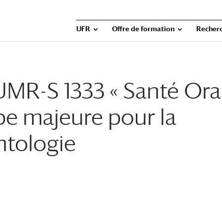
UFR
Offre de formation
Recher
UMR-S 1333 « Santé Oral
pe majeure pour la
ntologie