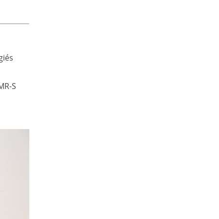
giés
UMR-S