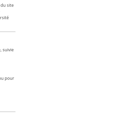
 du site
e
rsité
, suivie
nnu pour