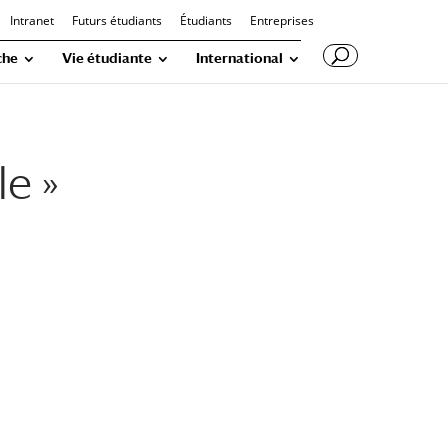
Intranet
Futurs étudiants
Étudiants
Entreprises
che
Vie étudiante
International
e »