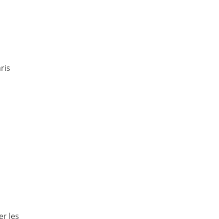
ris
er les