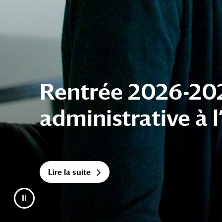
UPCité lance sa 
Lire la suite
Mettre le diaporama en pause