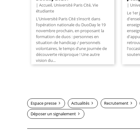
Accueil
,
Université Paris Cité
,
Vie
Unive
étudiante
Le 1er 
L’Université Paris Cité s’inscrit dans
d'ense
l’opération nationale du DuoDay le 19
enseig
novembre prochain, en proposant la
enseig
formation de duos : personnes en
d'appui
situation de handicap / personnels
retrou
volontaires, le temps d’une journée de
l'occas
découverte réciproque ! Une autre
soutena
vision du...
Espace presse
Actualités
Recrutement
Déposer un signalement