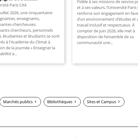
Fidèle à ses missions de service p
rsité Paris Cité
et à ses valeurs, l’Université Paris 
juillet 2026, une cinquantaine
renforce son engagement en fav
ignantes, enseignants,
d’un environnement d’études et 
nantes-chercheuses,
travail inclusif et respectueux. À
nants-chercheurs, personnels
compter de juin 2026, elle met à
, étudiantes et étudiants se sont
disposition de l’ensemble de sa
vés à l'Académie du Climat à
communauté une...
ion de la journée « Enseigner la
bilité à
...
Marchés publics
Bibliothèques
Sites et Campus