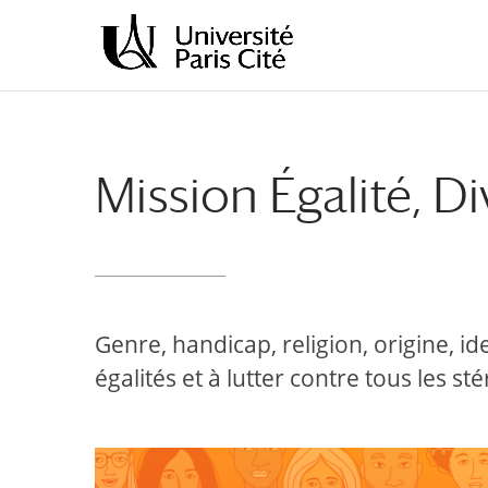
Aller
Aller
au
à
contenu
la
principal
navigation
Mission Égalité, Di
Genre, handicap, religion, origine, id
égalités et à lutter contre tous les st