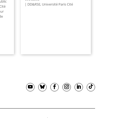
ublic
DD&RSE
,
Université Paris Cité
Cité
eur
de