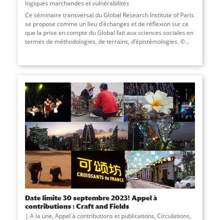
logiques marchandes et vulnérabilités
Ce séminaire transversal du Global Research Institute of Paris
se propose comme un lieu d’échanges et de réflexion sur ce
que la prise en compte du Global fait aux sciences sociales en
termes de méthodologies, de terrains, d’épistémologies. ©...
Date limite 30 septembre 2023! Appel à
contributions : Craft and Fields
A la une
,
Appel à contributions et publications
,
Circulations
,