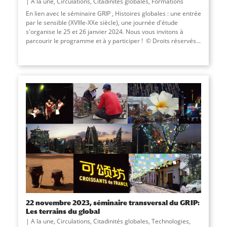
A la une
,
Circulations
,
Citadinités globales
,
Formations
En lien avec le séminaire GRIP , Histoires globales : une entrée
par le sensible (XVIIIe-XXe siècle), une journée d'étude
s'organise le 25 et 26 janvier 2024. Nous vous invitons à
parcourir le programme et à y participer ! © Droits réservés...
22 novembre 2023, séminaire transversal du GRIP:
Les terrains du global
A la une
,
Circulations
,
Citadinités globales
,
Technologies,