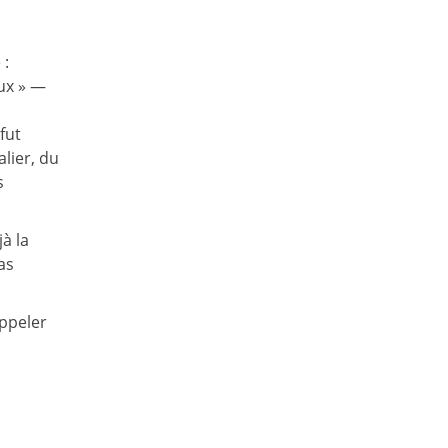
 :
ux » —
fut
lier, du
s
à la
as
appeler