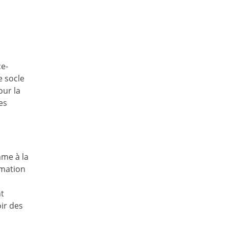
ce-
e socle
our la
es
me à la
rmation
nt
ir des