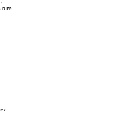
e
 l’UFR
ue et