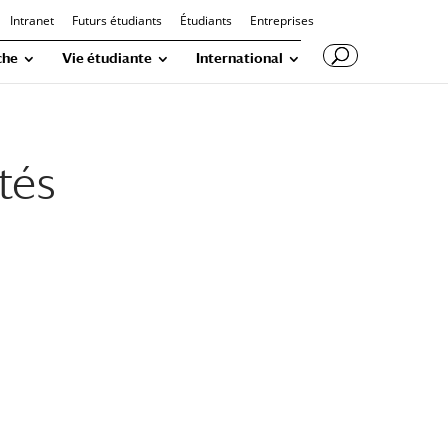
Intranet
Futurs étudiants
Étudiants
Entreprises
che
Vie étudiante
International
tés