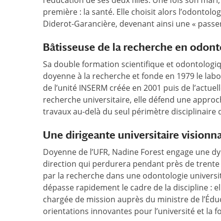
l’éducation de ses deux filles. Une fois son mar
première : la santé. Elle choisit alors l’odontolo
Diderot-Garancière, devenant ainsi une « passer
Bâtisseuse de la recherche en odont
Sa double formation scientifique et odontologiqu
doyenne à la recherche et fonde en 1979 le labor
de l’unité INSERM créée en 2001 puis de l’actue
recherche universitaire, elle défend une approche
travaux au-delà du seul périmètre disciplinaire 
Une dirigeante universitaire visionna
Doyenne de l’UFR, Nadine Forest engage une d
direction qui perdurera pendant près de trente 
par la recherche dans une odontologie universit
dépasse rapidement le cadre de la discipline : el
chargée de mission auprès du ministre de l’Éduc
orientations innovantes pour l’université et la 