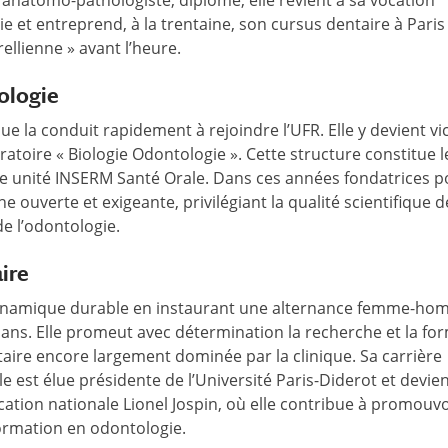
i, anatomo-pathologiste, diplômé, elle revient à sa vocation
gie et entreprend, à la trentaine, son cursus dentaire à Paris
ellienne » avant l’heure.
ologie
e la conduit rapidement à rejoindre l’UFR. Elle y devient vi
atoire « Biologie Odontologie ». Cette structure constitue l
lle unité INSERM Santé Orale. Dans ces années fondatrices p
 ouverte et exigeante, privilégiant la qualité scientifique d
de l’odontologie.
ire
ynamique durable en instaurant une alternance femme-hom
ans. Elle promeut avec détermination la recherche et la fo
aire encore largement dominée par la clinique. Sa carrière
le est élue présidente de l’Université Paris-Diderot et devie
ation nationale Lionel Jospin, où elle contribue à promouvo
formation en odontologie.