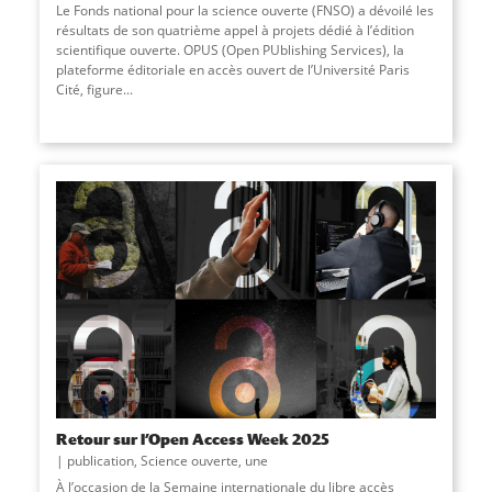
Le Fonds national pour la science ouverte (FNSO) a dévoilé les
résultats de son quatrième appel à projets dédié à l’édition
scientifique ouverte. OPUS (Open PUblishing Services), la
plateforme éditoriale en accès ouvert de l’Université Paris
Cité, figure...
Retour sur l’Open Access Week 2025
publication
,
Science ouverte
,
une
À l’occasion de la Semaine internationale du libre accès