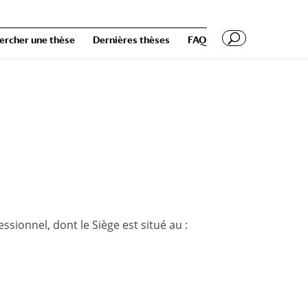
ercher une thèse
Dernières thèses
FAQ
essionnel, dont le Siège est situé au :