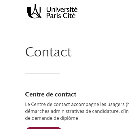
Aller
Aller
au
à
contenu
la
principal
navigation
Contact
Centre de contact
Le Centre de contact accompagne les usagers (h
démarches administratives de candidature, d’ins
de demande de diplôme