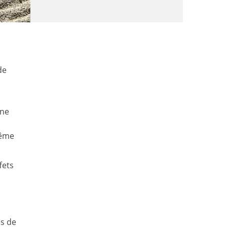
de
ine
même
fets
s de