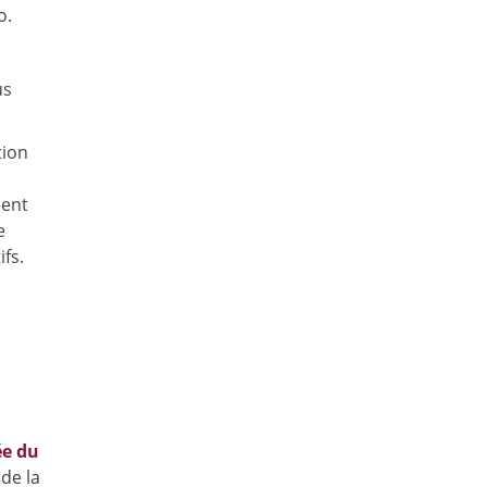
o.
us
tion
cent
e
fs.
ée du
de la