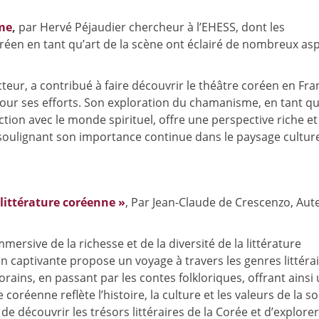
me
,
par Hervé Péjaudier chercheur à l’EHESS, dont les
éen en tant qu’art de la scène ont éclairé de nombreux as
eur, a contribué à faire découvrir le théâtre coréen en Fra
pour ses efforts. Son exploration du chamanisme, en tant q
tion avec le monde spirituel, offre une perspective riche et
 soulignant son importance continue dans le paysage cultur
littérature coréenne »
, Par Jean-Claude de Crescenzo, Aut
ersive de la richesse et de la diversité de la littérature
on captivante propose un voyage à travers les genres littérai
ins, en passant par les contes folkloriques, offrant ainsi
coréenne reflète l’histoire, la culture et les valeurs de la so
e découvrir les trésors littéraires de la Corée et d’explorer