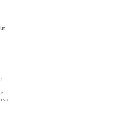
,
lut
e
ce
a vu