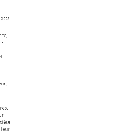
pects
nce,
ue
el
eur,
res,
 un
ciété
 leur