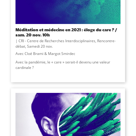
Méditation et médecine en 2021 : éloge du care ? /
sam. 20 nov. 10h
CRI - Centre de Recherches Interdisciplinaires
,
Rencontre-
débat
,
Samedi 20 nov.
Avec Cloé Brami & Margot Smirdec
Avec la pandémie, le « care » serait-il devenu une valeur
cardinale ?