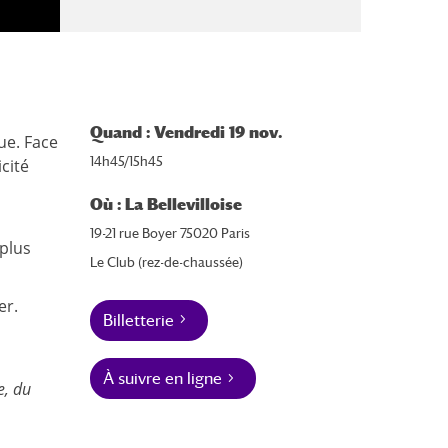
Quand : Vendredi 19 nov.
ue. Face
14h45/15h45
cité
Où : La Bellevilloise
s
19-21 rue Boyer 75020 Paris
 plus
Le Club (rez-de-chaussée)
er.
Billetterie
À suivre en ligne
e, du