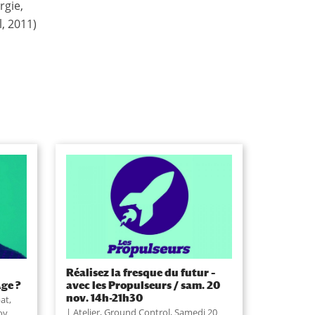
rgie,
l, 2011)
Réalisez la fresque du futur –
ge ?
avec les Propulseurs / sam. 20
nov. 14h-21h30
at
,
Atelier
,
Ground Control
,
Samedi 20
ov.