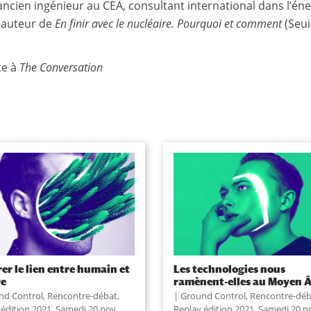
 ancien ingénieur au CEA, consultant international dans l’éne
-auteur de
En finir avec le nucléaire. Pourquoi et comment
(Seui
te à
The Conversation
er le lien entre humain et
Les technologies nous
re
ramènent-elles au Moyen Â
nd Control
,
Rencontre-débat
,
Ground Control
,
Rencontre-déb
 édition 2021
,
Samedi 20 nov.
Replay édition 2021
,
Samedi 20 n