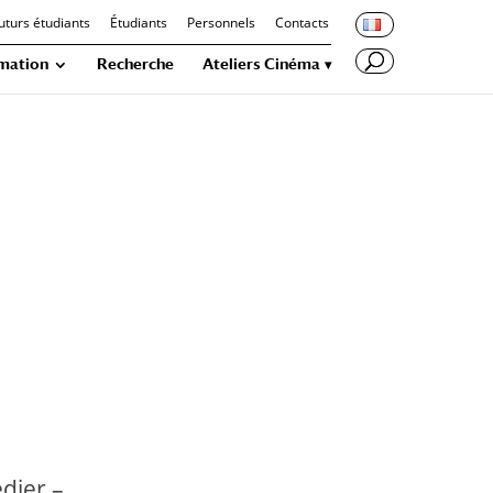
uturs étudiants
Étudiants
Personnels
Contacts
mation
Recherche
Ateliers Cinéma
h
edier –