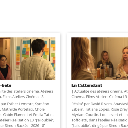
-bête
En t’attendant
lité des ateliers cinéma
,
Ateliers
Actualité des ateliers cinéma
,
At
a
,
Films Ateliers Cinéma L3
Cinéma
,
Films Ateliers Cinéma L3
é par Esther Lemesre, Syméon
Réalisé par David Rivera, Anastas
, Mathilde Portefaix, Cholé
Esbelin, Tatiana Lopes, Rose Drey
, Gabin Flament et Emilia Tatin,
Myriam Courtin, Lou Levert et L
atelier Réalisation L3 "J'ai oublié",
Toffoletti, dans l'atelier Réalisati
par Simon Backès - 2026 - 8'
"J'ai oublié", dirigé par Simon Back