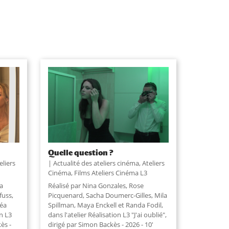
Quelle question ?
eliers
Actualité des ateliers cinéma
,
Ateliers
Cinéma
,
Films Ateliers Cinéma L3
ia
Réalisé par Nina Gonzales, Rose
fuss,
Picquenard, Sacha Doumerc-Gilles, Mila
héa
Spillman, Maya Enckell et Randa Fodil,
on L3
dans l'atelier Réalisation L3 "J'ai oublié",
ès -
dirigé par Simon Backès - 2026 - 10'