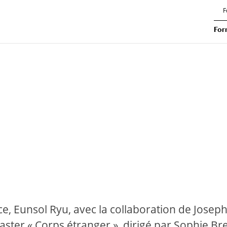
F
For
ce, Eunsol Ryu, avec la collaboration de Josep
Master « Corps étranger », dirigé par Sophie Br