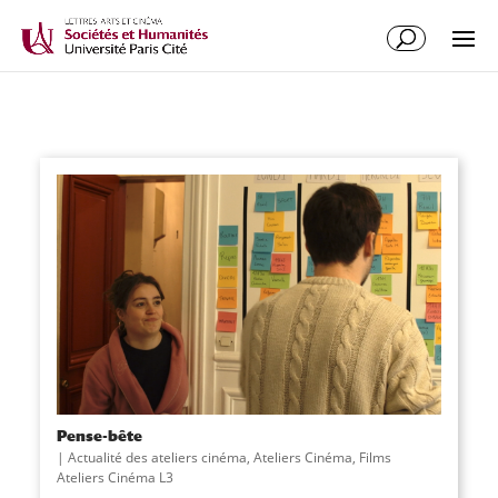
Pense-bête
|
Actualité des ateliers cinéma
,
Ateliers Cinéma
,
Films
Ateliers Cinéma L3