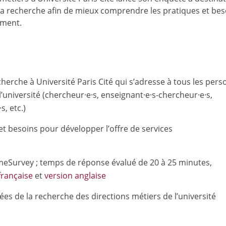
la recherche afin de mieux comprendre les pratiques et beso
ement.
erche à Université Paris Cité qui s’adresse à tous les pers
’université (chercheur·e·s, enseignant·e·s-chercheur·e·s,
s, etc.)
t besoins pour développer l’offre de services
meSurvey ; temps de réponse évalué de 20 à 25 minutes,
française
et
version anglaise
s de la recherche des directions métiers de l’université