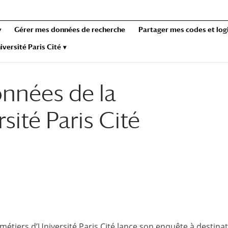
Gérer mes données de recherche
Partager mes codes et logi
iversité Paris Cité
onnées de la
sité Paris Cité
métiers d’Université Paris Cité lance son enquête à destina