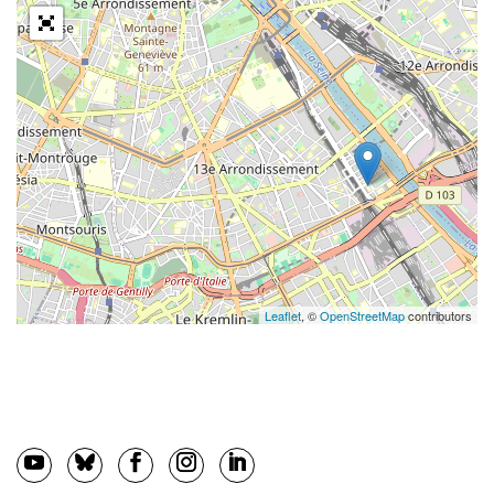
Leaflet
, ©
OpenStreetMap
contributors