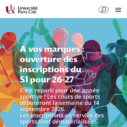
A vos marques :
ouverture des
inscriptions du
S1 pour 26-27
C’est reparti pour une année
sportive ! Les cours de sports
débuteront la semaine du 14
septembre 2026.
Les inscriptions au service des
sports sont dématérialisées.