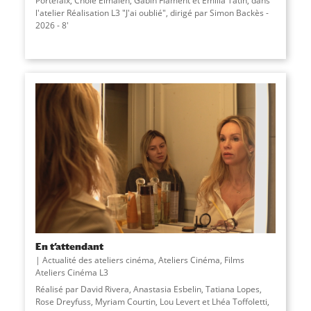
Portefaix, Cholé Elmaleh, Gabin Flament et Emilia Tatin, dans
l'atelier Réalisation L3 "J'ai oublié", dirigé par Simon Backès -
2026 - 8'
En t’attendant
Actualité des ateliers cinéma
,
Ateliers Cinéma
,
Films
Ateliers Cinéma L3
Réalisé par David Rivera, Anastasia Esbelin, Tatiana Lopes,
Rose Dreyfuss, Myriam Courtin, Lou Levert et Lhéa Toffoletti,