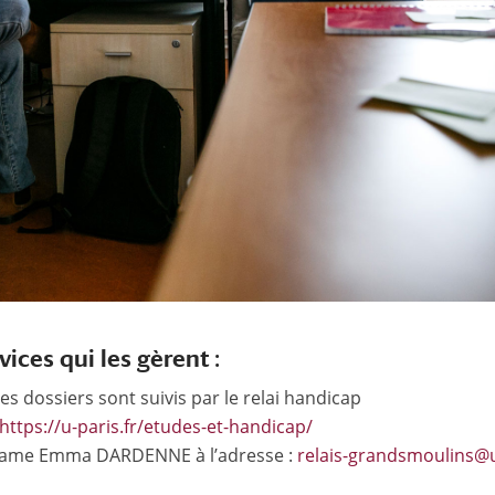
vices qui les gèrent :
les dossiers sont suivis par le relai handicap
https://u-paris.fr/etudes-et-handicap/
adame Emma DARDENNE à l’adresse :
relais-grandsmoulins@