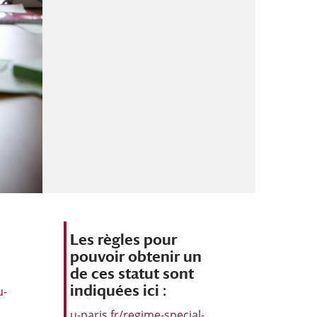
Les règles pour
pouvoir obtenir un
de ces statut sont
indiquées ici :
u-
u-paris.fr/regime-special-