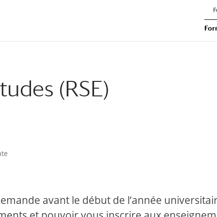
F
For
études (RSE)
nte
demande avant le début de l’année universitai
ents et pouvoir vous inscrire aux enseignem