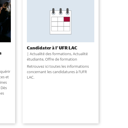
Candidater à l’ UFR LAC
s
Actualité des formations
,
Actualité
étudiante
,
Offre de formation
Retrouvez ici toutes les informations
quérir
concernant les candidatures à l’UFR
ces et
LAC.
ines
. Dès
des