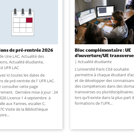
ons de pré-rentrée 2026
Bloc complémentaire : UE
d’ouverture/UE transverse
 de Une LAC
,
Actualité des
Actualité étudiante
ions
,
Actualité étudiante
,
ité UFR LAC
L’université Paris Cité souhaite
permettre à chaque étudiant d’ac
ez ici toutes les dates de
et de développer des connaissan
s de pré-rentrée de l' UFR LAC.
des compétences dans des doma
z consulter cette page
transverses ou pluridisciplinaires
rement. Dernière mise à jour : 24
lors qu’il existe dans la plus part 
 2026 Licence 1 4 septembre à
formations de l'UFR...
le aux Farines, escalier C,
C Visite de la Bibliothèque
oire
...