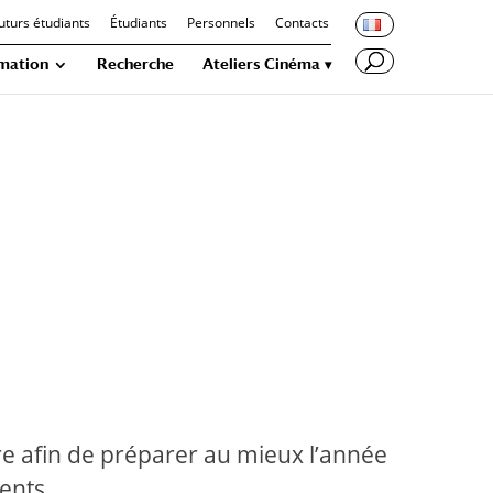
uturs étudiants
Étudiants
Personnels
Contacts
mation
Recherche
Ateliers Cinéma
re afin de préparer au mieux l’année
ents.