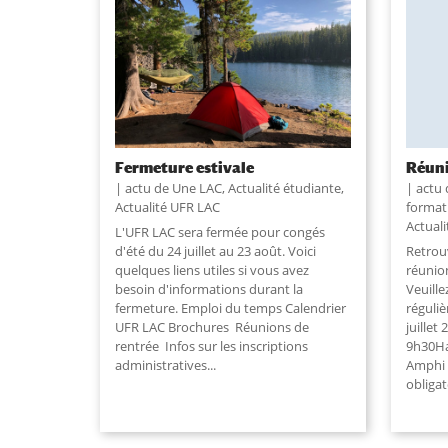
Fermeture estivale
Réuni
actu de Une LAC
,
Actualité étudiante
,
actu
Actualité UFR LAC
format
Actual
L'UFR LAC sera fermée pour congés
d'été du 24 juillet au 23 août. Voici
Retrouv
quelques liens utiles si vous avez
réunion
besoin d'informations durant la
Veuille
fermeture. Emploi du temps Calendrier
réguliè
UFR LAC Brochures Réunions de
juillet
rentrée Infos sur les inscriptions
9h30Hal
administratives...
Amphi 7
obligat