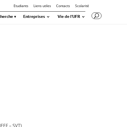
Etudiants
Liens utiles
Contacts
Scolarité
herche
Entreprises
Vie de l’UFR
MEEF – SVT)