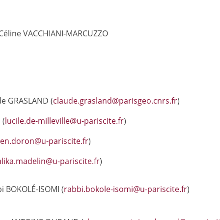
 Céline VACCHIANI-MARCUZZO
de GRASLAND (
claude.grasland@parisgeo.cnrs.fr
)
 (
lucile.de-milleville@u-pariscite.fr
)
ien.doron@u-pariscite.fr
)
lika.madelin@u-pariscite.fr
)
bi BOKOLÉ-ISOMI (
rabbi.bokole-isomi@u-pariscite.fr
)