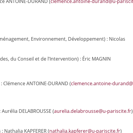
nce ANTOINE-DURAND (
clemence.antoine-durand@u-pariscit
ménagement, Environnement, Développement) : Nicolas
des, du Conseil et de l’Intervention) : Éric MAGNIN
: Clémence ANTOINE-DURAND (
clemence.antoine-durand@
: Aurélia DELABROUSSE (
aurelia.delabrousse@u-pariscite.fr
)
s
: Nathalia KAPFERER (
nathalia.kapferer@u-pariscite.fr
)