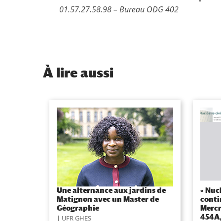
01.57.27.58.98 – Bureau ODG 402
À
lire aussi
Une alternance aux jardins de
« Nucl
Matignon avec un Master de
conti
Géographie
Mercr
454A,
UFR GHES