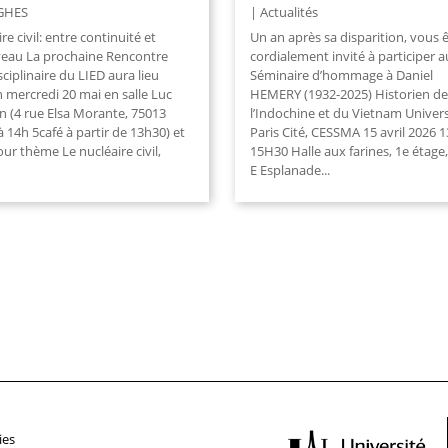
GHES
Actualités
re civil: entre continuité et
Un an après sa disparition, vous 
eau La prochaine Rencontre
cordialement invité à participer a
sciplinaire du LIED aura lieu
Séminaire d’hommage à Daniel
 mercredi 20 mai en salle Luc
HEMERY (1932-2025) Historien de
n (4 rue Elsa Morante, 75013
l’Indochine et du Vietnam Univers
 à 14h 5café à partir de 13h30) et
Paris Cité, CESSMA 15 avril 2026 
ur thème Le nucléaire civil,
15H30 Halle aux farines, 1e étage,
E Esplanade...
ies