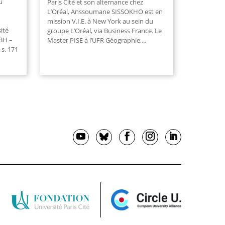
u
Paris Cité et son alternance chez
L’Oréal, Anssoumane SISSOKHO est en
mission V.I.E. à New York au sein du
ité
groupe L’Oréal, via Business France. Le
13H –
Master PISE à l’UFR Géographie,
...
 s. 171