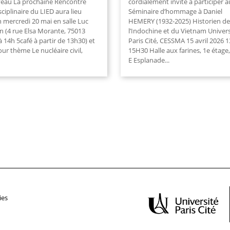
eau La prochaine Rencontre
cordialement invité à participer a
sciplinaire du LIED aura lieu
Séminaire d’hommage à Daniel
 mercredi 20 mai en salle Luc
HEMERY (1932-2025) Historien de
n (4 rue Elsa Morante, 75013
l’Indochine et du Vietnam Univers
 à 14h 5café à partir de 13h30) et
Paris Cité, CESSMA 15 avril 2026 
ur thème Le nucléaire civil,
15H30 Halle aux farines, 1e étage,
E Esplanade...
ies