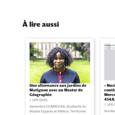
À
lire aussi
Une alternance aux jardins de
« Nucl
Matignon avec un Master de
conti
Géographie
Mercr
454A,
UFR GHES
UFR 
Geneviève OUMBOUKE, étudiante du
Nucléai
Master Espaces et Milieux, Territoires