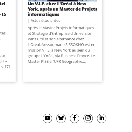
iel
Un V.I.E. chez L’Oréal à New
York, après un Master de Projets
 15
informatiques
Actus étudiantes
Après le Master Projets Informatiques
êtes
et Stratégie d’Entreprise d’Université
u
Paris Cité et son alternance chez
L’Oréal, Anssoumane SISSOKHO est en
mission V.I.E. à New York au sein du
ité
groupe L’Oréal, via Business France. Le
13H –
Master PISE à l’UFR Géographie,
...
 s. 171