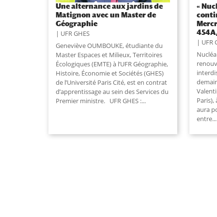
Une alternance aux jardins de
« Nucl
Matignon avec un Master de
conti
Géographie
Mercr
454A,
UFR GHES
UFR 
Geneviève OUMBOUKE, étudiante du
Nucléai
Master Espaces et Milieux, Territoires
renouv
Écologiques (EMTE) à l’UFR Géographie,
interdi
Histoire, Économie et Sociétés (GHES)
demain
de l’Université Paris Cité, est en contrat
Valenti
d’apprentissage au sein des Services du
Paris),
Premier ministre. UFR GHES :...
aura po
entre...