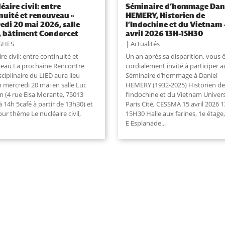
éaire civil: entre
Séminaire d’hommage Dan
nuité et renouveau »
HEMERY, Historien de
edi 20 mai 2026, salle
l’Indochine et du Vietnam –
 bâtiment Condorcet
avril 2026 13H–15H30
GHES
Actualités
re civil: entre continuité et
Un an après sa disparition, vous 
eau La prochaine Rencontre
cordialement invité à participer a
sciplinaire du LIED aura lieu
Séminaire d’hommage à Daniel
 mercredi 20 mai en salle Luc
HEMERY (1932-2025) Historien de
n (4 rue Elsa Morante, 75013
l’Indochine et du Vietnam Univers
 à 14h 5café à partir de 13h30) et
Paris Cité, CESSMA 15 avril 2026 
ur thème Le nucléaire civil,
15H30 Halle aux farines, 1e étage,
E Esplanade...