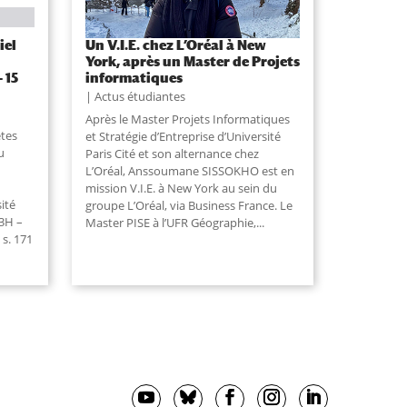
iel
Un V.I.E. chez L’Oréal à New
York, après un Master de Projets
 15
informatiques
Actus étudiantes
Après le Master Projets Informatiques
êtes
et Stratégie d’Entreprise d’Université
u
Paris Cité et son alternance chez
L’Oréal, Anssoumane SISSOKHO est en
mission V.I.E. à New York au sein du
ité
groupe L’Oréal, via Business France. Le
13H –
Master PISE à l’UFR Géographie,
...
 s. 171