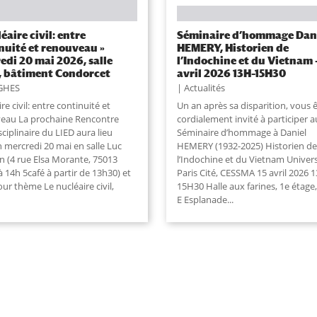
éaire civil: entre
Séminaire d’hommage Dan
nuité et renouveau »
HEMERY, Historien de
edi 20 mai 2026, salle
l’Indochine et du Vietnam –
 bâtiment Condorcet
avril 2026 13H–15H30
GHES
Actualités
re civil: entre continuité et
Un an après sa disparition, vous 
eau La prochaine Rencontre
cordialement invité à participer a
sciplinaire du LIED aura lieu
Séminaire d’hommage à Daniel
 mercredi 20 mai en salle Luc
HEMERY (1932-2025) Historien de
n (4 rue Elsa Morante, 75013
l’Indochine et du Vietnam Univers
 à 14h 5café à partir de 13h30) et
Paris Cité, CESSMA 15 avril 2026 
ur thème Le nucléaire civil,
15H30 Halle aux farines, 1e étage,
E Esplanade...