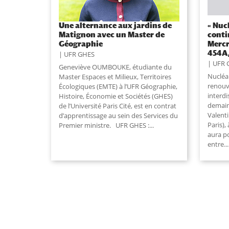
Une alternance aux jardins de
« Nucl
Matignon avec un Master de
conti
Géographie
Mercr
454A,
UFR GHES
UFR 
Geneviève OUMBOUKE, étudiante du
Nucléai
Master Espaces et Milieux, Territoires
renouv
Écologiques (EMTE) à l’UFR Géographie,
interdi
Histoire, Économie et Sociétés (GHES)
demain
de l’Université Paris Cité, est en contrat
Valenti
d’apprentissage au sein des Services du
Paris),
Premier ministre. UFR GHES :...
aura po
entre...