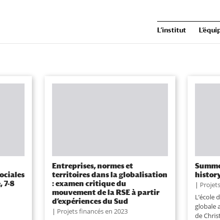
L’institut
L’équi
Entreprises, normes et
Summer
sociales
territoires dans la globalisation
histor
, 7-8
: examen critique du
|
Projet
mouvement de la RSE à partir
L’école 
d’expériences du Sud
globale a
|
Projets financés en 2023
de Chris