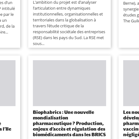
L’ambition du projet est d’analyser
es d’un
Berne), 
l’articulation entre dynamiques
 intitulé
synergie 
institutionnelles, organisationnelles et
ée par le
études g
territoriales dans la globalisation à
à un
The Guild
travers l’étude critique de la
rd, de la
responsabilité sociétale des entreprises
re...
(RSE) dans les pays du Sud. La RSE met
sous...
Biophabrics : Une nouvelle
Les no
mondialisation
dével
e
pharmaceutique ? Production,
pharma
 l’Ile
enjeux d’accès et régulation des
vaccin
biomédicaments dans les BRICS
néglig