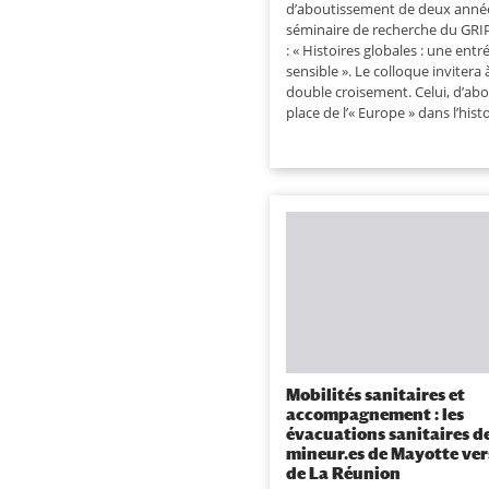
d’aboutissement de deux anné
séminaire de recherche du GRIP
: « Histoires globales : une entr
sensible ». Le colloque invitera 
double croisement. Celui, d’abo
place de l’« Europe » dans l’histoi
Mobilités sanitaires et
accompagnement : les
évacuations sanitaires d
mineur.es de Mayotte vers
de La Réunion