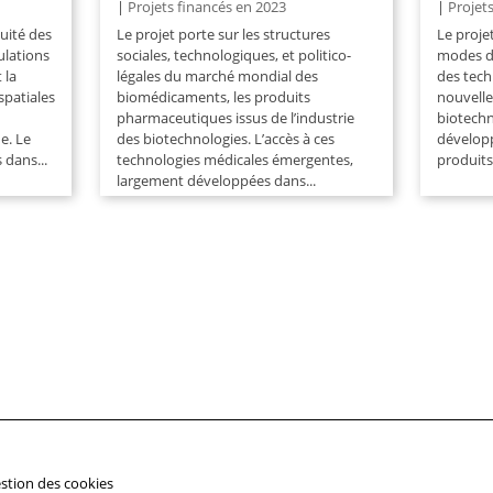
|
Projets financés en 2023
|
Projet
nuité des
Le projet porte sur les structures
Le proje
culations
sociales, technologiques, et politico-
modes d’
 la
légales du marché mondial des
des tech
spatiales
biomédicaments, les produits
nouvelle
pharmaceutiques issus de l’industrie
biotechn
e. Le
des biotechnologies. L’accès à ces
développ
 dans...
technologies médicales émergentes,
produits
largement développées dans...
stion des cookies