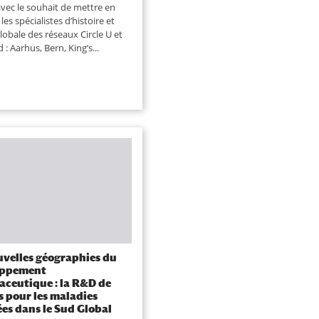
avec le souhait de mettre en
les spécialistes d’histoire et
lobale des réseaux Circle U et
 : Aarhus, Bern, King’s...
uvelles géographies du
oppement
ceutique : la R&D de
s pour les maladies
ées dans le Sud Global