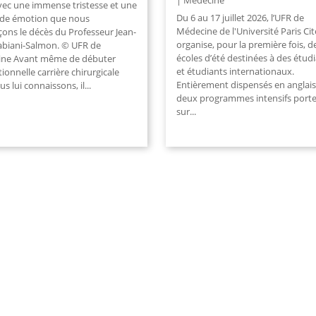
Médecine
avec une immense tristesse et une
Du 6 au 17 juillet 2026, l’UFR de
de émotion que nous
Médecine de l'Université Paris Cit
ons le décès du Professeur Jean-
organise, pour la première fois, 
abiani-Salmon. © UFR de
écoles d’été destinées à des étud
ne Avant même de débuter
et étudiants internationaux.
tionnelle carrière chirurgicale
Entièrement dispensés en anglais
s lui connaissons, il...
deux programmes intensifs port
sur...