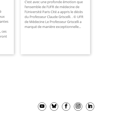
C’est avec une profonde émotion que
l’ensemble de l’UFR de médecine de
é
l’Université Paris Cité a appris le décès
deux
du Professeur Claude Griscelli. . © UFR
iantes
de Médecine Le Professeur Griscelli a
marqué de manière exceptionnelle...
, ces
eront