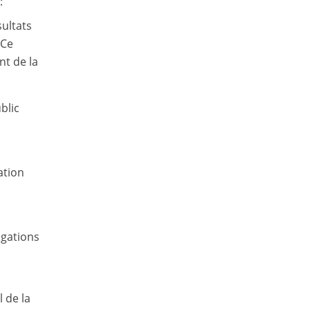
:
sultats
 Ce
nt de la
blic
ation
igations
l de la