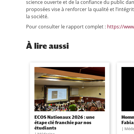
science ouverte et de la confiance du public da
proposées vise à renforcer la qualité et l’intégr
la société.
Pour consulter le rapport complet :
https://www
À
lire aussi
ECOS Nationaux 2026 : une
Homma
étape clé franchie par nos
Fabi
étudiants
Méde