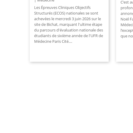
Médecine
C’est 
Les Épreuves Cliniques Objectifs
profon
Structurés (ECOS) nationales se sont
annonç
achevées le mercredi 3 juin 2026 sur le
Noël F
site de Bichat, marquant l'ultime étape
Médeci
du parcours d'évaluation nationale des
l’excep
étudiants de sixième année de l'UFR de
que nou
Médecine Paris Cité....