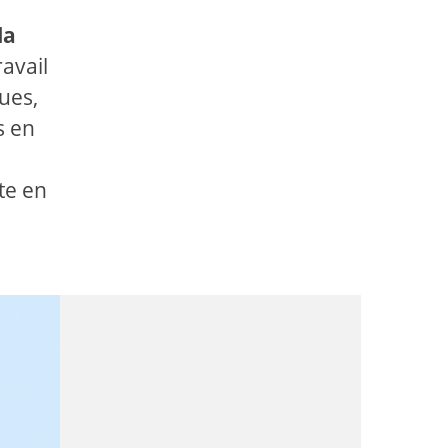
la
avail
ues,
s en
te en