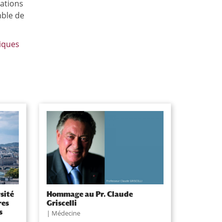
ations
mble de
iques
sité
Hommage au Pr. Claude
res
Griscelli
s
Médecine