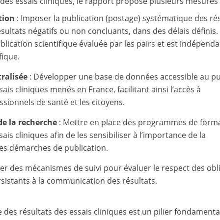
es essais cliniques, le rapport propose plusieurs mesures 
tion
: Imposer la publication (postage) systématique des ré
résultats négatifs ou non concluants, dans des délais définis.
ication scientifique évaluée par les pairs et est indépenda
fique.
ralisée
:
Développer une base de données accessible au pu
is cliniques menés en France, facilitant ainsi l’accès à
ssionnels de santé et les citoyens.
de la recherche
:
Mettre en place des programmes de form
is cliniques afin de les sensibiliser à l’importance de la
es démarches de publication.
er des mécanismes de suivi pour évaluer le respect des obl
ersistants à la communication des résultats.
e des résultats des essais cliniques est un pilier fondamenta