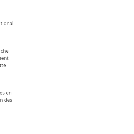
tional
rche
ment
tte
ues en
on des