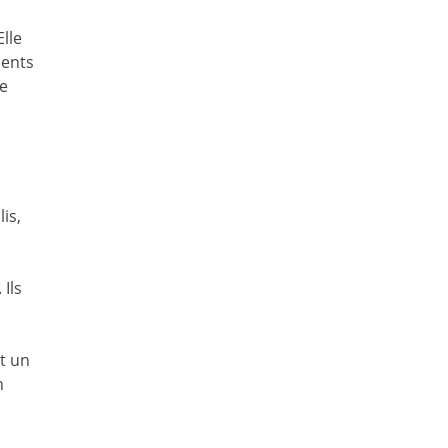
Elle
ments
le
is,
Ils
t un
n