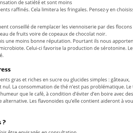
nsation de satiété et sont moins
ts raffinés. Cela limitera les fringales. Pensez-y en choisi
ment conseillé de remplacer les viennoiserie par des flocons
u de fruits voire de copeaux de chocolat noir.
is une moins bonne réputation. Pourtant ils nous apporten
icrobiote. Celui-ci favorise la production de sérotonine. Le 
é.
ress
ments gras et riches en sucre ou glucides simples : gâteaux,
est nul. La consommation de thé n’est pas problématique. Le
’humeur que le café, à condition d’éviter d’en boire avec de
e alternative. Les flavonoides qu’elle contient aideront à vo
 ?
fois être envisagés en consultation