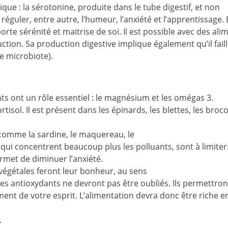
que : la sérotonine, produite dans le tube digestif, et non
éguler, entre autre, l’humeur, l’anxiété et l’apprentissage. 
e sérénité et maitrise de soi. Il est possible avec des ali
ion. Sa production digestive implique également qu’il fail
e microbiote).
ts ont un rôle essentiel : le magnésium et les omégas 3.
ol. Il est présent dans les épinards, les blettes, les brocol
comme la sardine, le maquereau, le
i concentrent beaucoup plus les polluants, sont à limiter. 
rmet de diminuer l’anxiété.
s végétales feront leur bonheur, au sens
es antioxydants ne devront pas être oubliés. Ils permettron
nt de votre esprit. L’alimentation devra donc être riche e
.