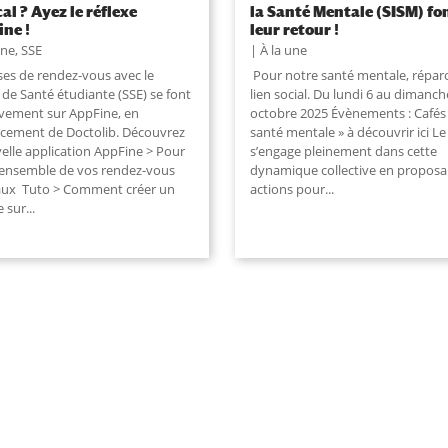
al ? Ayez le réflexe
la Santé Mentale (SISM) fo
ne !
leur retour !
une
,
SSE
À la une
ses de rendez-vous avec le
Pour notre santé mentale, répar
 de Santé étudiante (SSE) se font
lien social. Du lundi 6 au dimanch
ivement sur AppFine, en
octobre 2025 Évènements : Cafés
cement de Doctolib. Découvrez
santé mentale » à découvrir ici Le
velle application AppFine > Pour
s’engage pleinement dans cette
l'ensemble de vos rendez-vous
dynamique collective en proposa
ux Tuto > Comment créer un
actions pour...
sur...