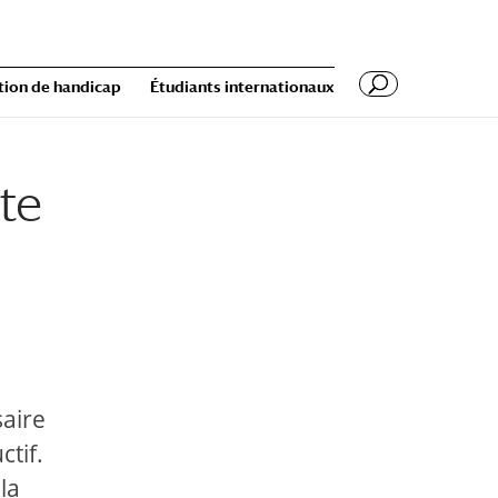
tion de handicap
Étudiants internationaux
tte
saire
ctif.
la