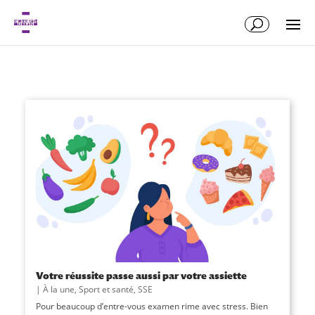
Votre réussite passe aussi par votre assiette
|
À la une
,
Sport et santé
,
SSE
Pour beaucoup d’entre-vous examen rime avec stress. Bien