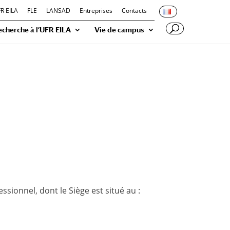
FR EILA
FLE
LANSAD
Entreprises
Contacts
echerche à l’UFR EILA
Vie de campus
essionnel, dont le Siège est situé au :