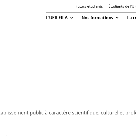
Futurs étudiants
Étudiants de l’U
L’UFR EILA
Nos formations
La r
tablissement public à caractère scientifique, culturel et prof