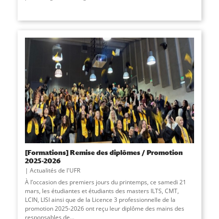
[Formations] Remise des diplômes / Promotion
2025-2026
Actualités de l'UFR
À l’occasion des premiers jours du printemps, ce samedi 21
mars, les étudiantes et étudiants des masters ILTS, CMT,
LCIN, LISI ainsi que de la Licence 3 professionnelle de la
promotion 2025-2026 ont reçu leur diplôme des mains des
responsables de...