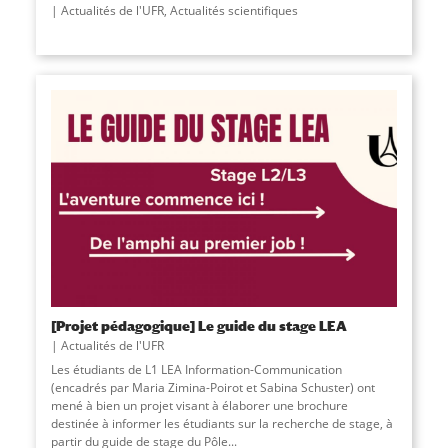
Actualités de l'UFR
,
Actualités scientifiques
[Projet pédagogique] Le guide du stage LEA
Actualités de l'UFR
Les étudiants de L1 LEA Information-Communication
(encadrés par Maria Zimina-Poirot et Sabina Schuster) ont
mené à bien un projet visant à élaborer une brochure
destinée à informer les étudiants sur la recherche de stage, à
partir du guide de stage du Pôle...