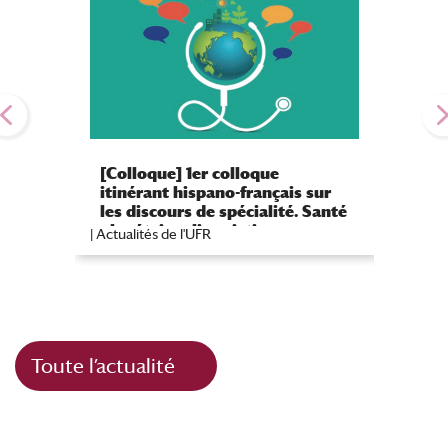
[Colloque] 1er colloque
[Proje
itinérant hispano-français sur
du st
les discours de spécialité. Santé
planétaire : linguistique,
|
Actualités de l'UFR
|
Actualit
traduction et didactique
Toute l’actualité