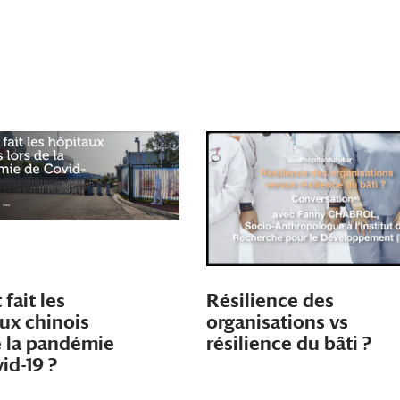
fait les
Résilience des
ux chinois
organisations vs
e la pandémie
résilience du bâti ?
id-19 ?