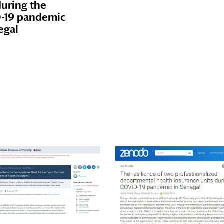
during the
-19 pandemic
egal