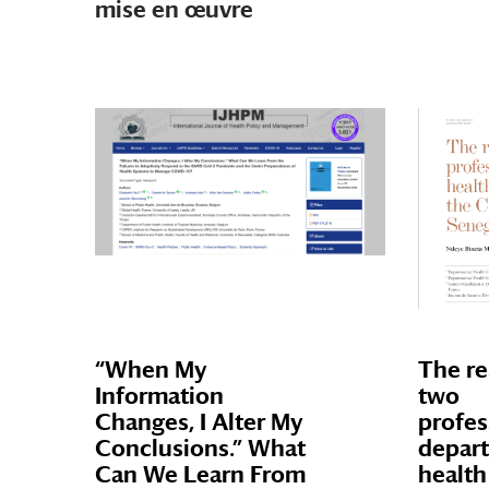
mise en œuvre
“When My
The re
Information
two
Changes, I Alter My
profes
Conclusions.” What
depar
Can We Learn From
health