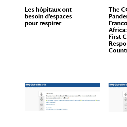
Les hôpitaux ont
The C
besoin d’espaces
Pande
pour respirer
Franc
Africa
First 
Respo
Count