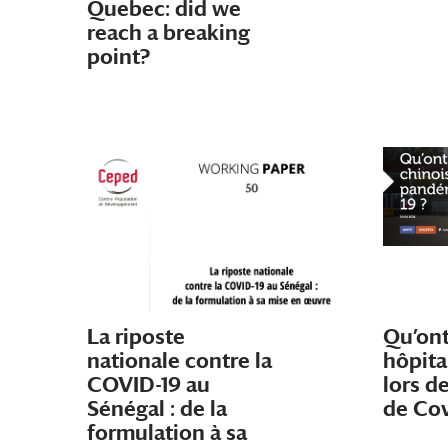
Quebec: did we
reach a breaking
point?
La riposte
Qu’ont 
nationale contre la
hôpita
COVID-19 au
lors d
Sénégal : de la
de Cov
formulation à sa