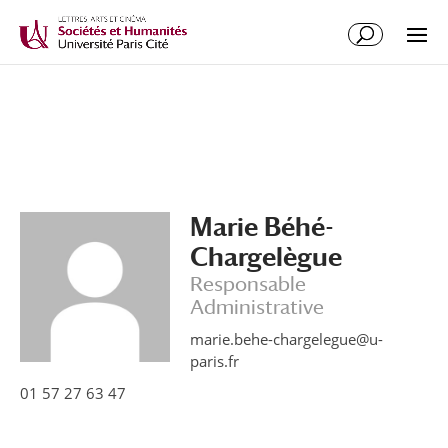
Marie Béhé-
Chargelègue
Responsable
Administrative
marie.behe-chargelegue@u-
paris.fr
01 57 27 63 47