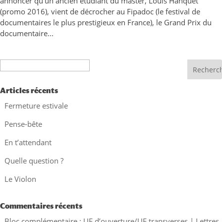
annoncer qu’un ancien étudiant du master, Louis Hanquet
(promo 2016), vient de décrocher au Fipadoc (le festival de
documentaires le plus prestigieux en France), le Grand Prix du
documentaire...
Recherche
Articles récents
Fermeture estivale
Pense-bête
En t’attendant
Quelle question ?
Le Violon
Commentaires récents
Bloc complémentaire : UE d’ouverture/UE transverses | Lettres,