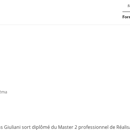
F
For
néma
as Giuliani sort diplômé du Master 2 professionnel de Réalis