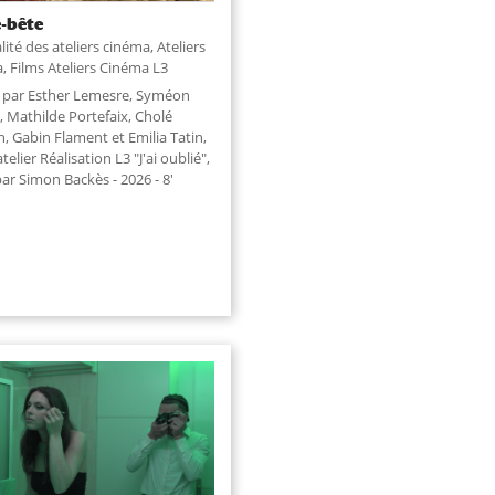
-bête
lité des ateliers cinéma
,
Ateliers
a
,
Films Ateliers Cinéma L3
é par Esther Lemesre, Syméon
, Mathilde Portefaix, Cholé
, Gabin Flament et Emilia Tatin,
atelier Réalisation L3 "J'ai oublié",
par Simon Backès - 2026 - 8'