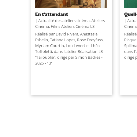
En t’attendant
Quell
Actualité des ateliers cinéma
,
Ateliers
Actua
Cinéma
,
Films Ateliers Cinéma L3
Ciném
Réalisé par David Rivera, Anastasia
Réalis
Esbelin, Tatiana Lopes, Rose Dreyfuss,
Picque
Myriam Courtin, Lou Levert et Lhéa
Spillma
Toffoletti, dans l'atelier Réalisation L3
dans l'
"J'ai oublié", dirigé par Simon Backès -
dirigé 
2026 - 13'