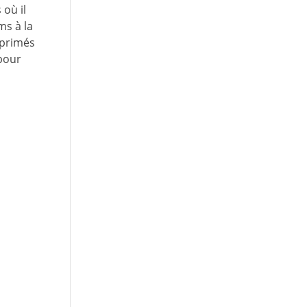
où il
ms à la
 primés
 pour