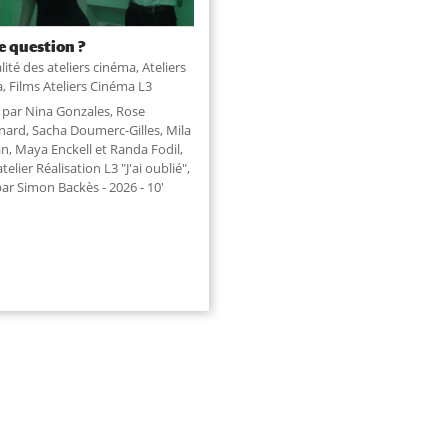
e question ?
lité des ateliers cinéma
,
Ateliers
a
,
Films Ateliers Cinéma L3
é par Nina Gonzales, Rose
nard, Sacha Doumerc-Gilles, Mila
n, Maya Enckell et Randa Fodil,
atelier Réalisation L3 "J'ai oublié",
par Simon Backès - 2026 - 10'