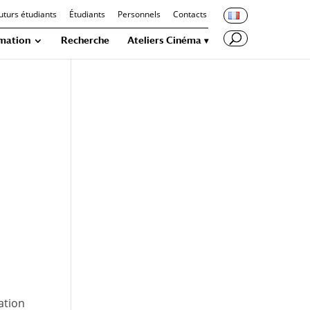
uturs étudiants
Étudiants
Personnels
Contacts
mation
Recherche
Ateliers Cinéma
ation