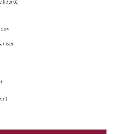
e liberté
 des
ganiser
u
sont