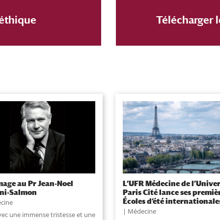
 éthique
Télécharger l
ge au Pr Jean-Noel
L’UFR Médecine de l’Univer
ani-Salmon
Paris Cité lance ses premiè
Écoles d’été internationale
cine
Médecine
avec une immense tristesse et une