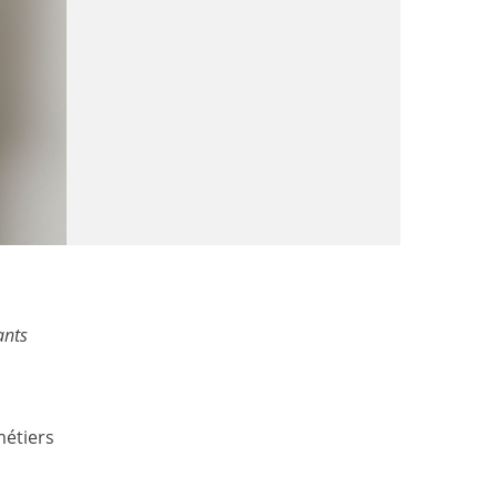
ants
métiers