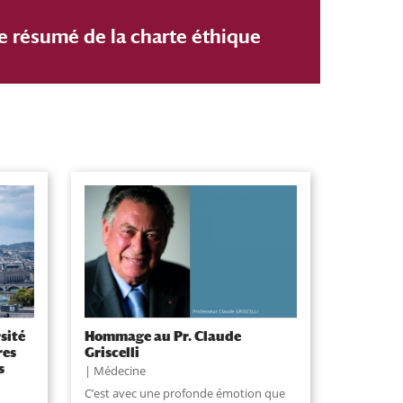
e résumé de la charte éthique
sité
Hommage au Pr. Claude
res
Griscelli
s
Médecine
C’est avec une profonde émotion que