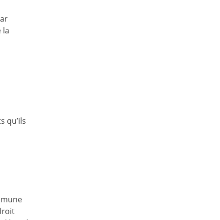
par
 la
 qu’ils
ommune
droit