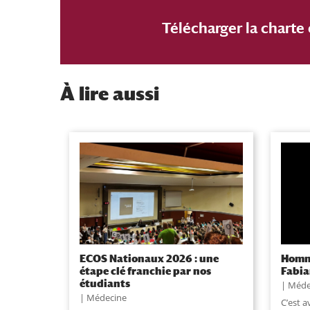
Télécharger la charte
À
lire aussi
ECOS Nationaux 2026 : une
Homma
étape clé franchie par nos
Fabi
étudiants
Méde
Médecine
C’est 