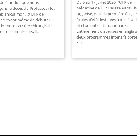
Du 6 au 17 juillet 2026, l’UFR de
de émotion que nous
Médecine de l'Université Paris Cit
ons le décès du Professeur Jean-
organise, pour la première fois, 
abiani-Salmon. © UFR de
écoles d’été destinées à des étud
ne Avant même de débuter
et étudiants internationaux.
tionnelle carrière chirurgicale
Entièrement dispensés en anglais
s lui connaissons, il...
deux programmes intensifs port
sur...