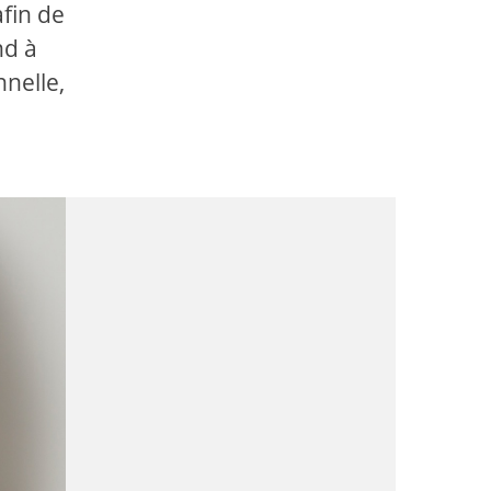
fin de
nd à
nnelle,