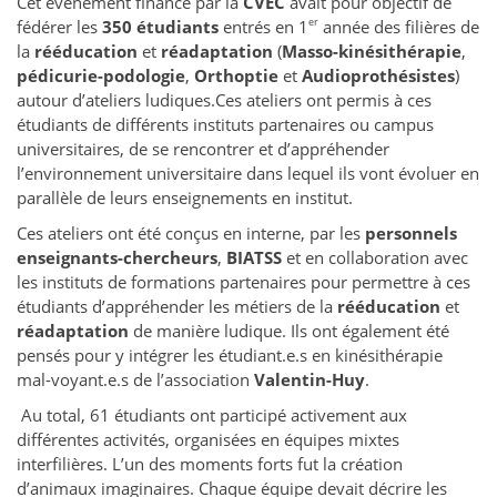
Cet évènement financé par la
CVEC
avait pour objectif de
er
fédérer les
350 étudiants
entrés en 1
année des filières de
la
rééducation
et
réadaptation
(
Masso-kinésithérapie
,
pédicurie-podologie
,
Orthoptie
et
Audioprothésistes
)
autour d’ateliers ludiques.Ces ateliers ont permis à ces
étudiants de différents instituts partenaires ou campus
universitaires, de se rencontrer et d’appréhender
l’environnement universitaire dans lequel ils vont évoluer en
parallèle de leurs enseignements en institut.
Ces ateliers ont été conçus en interne, par les
personnels
enseignants-chercheurs
,
BIATSS
et en collaboration avec
les instituts de formations partenaires pour permettre à ces
étudiants d’appréhender les métiers de la
rééducation
et
réadaptation
de manière ludique. Ils ont également été
pensés pour y intégrer les étudiant.e.s en kinésithérapie
mal-voyant.e.s de l’association
Valentin-Huy
.
Au total, 61 étudiants ont participé activement aux
différentes activités, organisées en équipes mixtes
interfilières. L’un des moments forts fut la création
d’animaux imaginaires. Chaque équipe devait décrire les