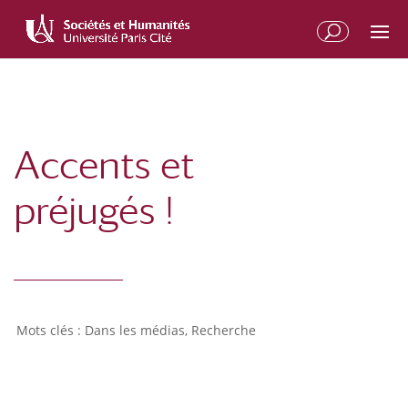
Aller
Aller
au
à
contenu
la
principal
navigation
Accents et
préjugés !
Dans les médias
,
Recherche