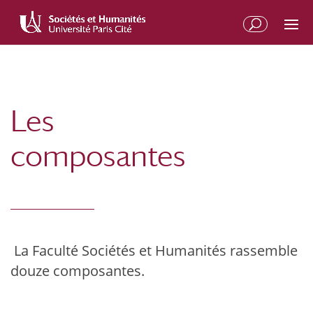
Aller
Aller
au
à
contenu
la
principal
navigation
Les
composantes
La Faculté Sociétés et Humanités rassemble
douze composantes.