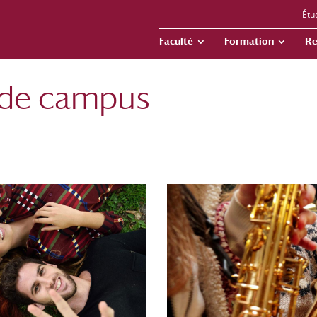
Étu
Faculté
Formation
Re
 de campus