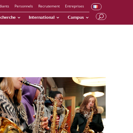
diants
Personnels
Recrutement
Entreprises
cherche
International
Campus