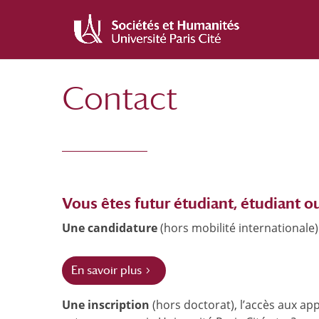
Aller
Aller
au
à
contenu
la
principal
navigation
Contact
Vous êtes futur étudiant, étudiant o
Une candidature
(hors mobilité internationale)
En savoir plus
Une
inscription
(hors doctorat), l’accès aux app