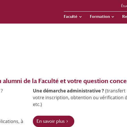
Étu
Faculté
Formation
Re
u alumni de la Faculté et votre question conce
 ?
Une démarche administrative ?
(transfer
votre inscription, obtention ou vérification 
etc.)
lications, à
En savoir plus