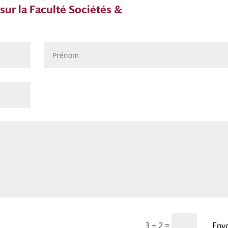
ur la Faculté Sociétés &
3 + 2
=
Env