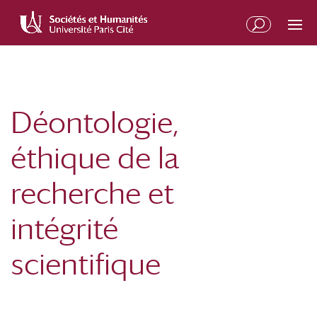
Aller
Aller
au
à
contenu
la
principal
navigation
Déontologie,
éthique de la
recherche et
intégrité
scientifique