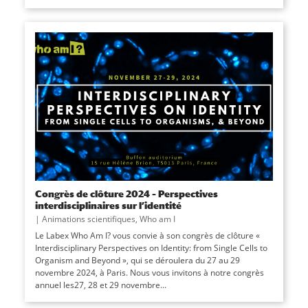
Congrès de clôture 2024 – Perspectives
interdisciplinaires sur l’identité
|
Animations scientifiques
,
Who am I
Le Labex Who Am I? vous convie à son congrès de clôture «
Interdisciplinary Perspectives on Identity: from Single Cells to
Organism and Beyond », qui se déroulera du 27 au 29
novembre 2024, à Paris. Nous vous invitons à notre congrès
annuel les27, 28 et 29 novembre...