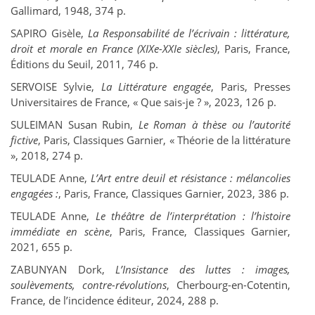
Gallimard, 1948, 374 p.
S
APIRO
Gisèle,
La Responsabilité de l’écrivain : littérature,
droit et morale en France (XIXe-XXIe siècles)
, Paris, France,
Éditions du Seuil, 2011, 746 p.
S
ERVOISE
Sylvie,
La Littérature engagée
, Paris, Presses
Universitaires de France, « Que sais-je ? », 2023, 126 p.
S
ULEIMAN
Susan Rubin,
Le Roman à thèse ou l’autorité
fictive
, Paris, Classiques Garnier, « Théorie de la littérature
», 2018, 274 p.
T
EULADE
Anne,
L’Art entre deuil et résistance : mélancolies
engagées :
, Paris, France, Classiques Garnier, 2023, 386 p.
T
EULADE
Anne,
Le théâtre de l’interprétation : l’histoire
immédiate en scène
, Paris, France, Classiques Garnier,
2021, 655 p.
Z
ABUNYAN
Dork,
L’Insistance des luttes : images,
soulèvements, contre-révolutions
, Cherbourg-en-Cotentin,
France, de l’incidence éditeur, 2024, 288 p.