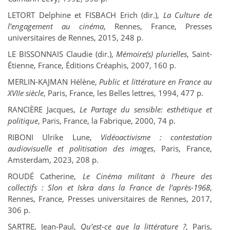
L
ETORT
Delphine et F
ISBACH
Erich (dir.),
La Culture de
l’engagement au cinéma
, Rennes, France, Presses
universitaires de Rennes, 2015, 248 p.
L
E
B
ISSONNAIS
Claudie (dir.),
Mémoire(s) plurielles
, Saint-
Étienne, France, Éditions Créaphis, 2007, 160 p.
M
ERLIN
-K
AJMAN
Hélène,
Public et littérature en France au
XVIIe siècle
, Paris, France, les Belles lettres, 1994, 477 p.
R
ANCIÈRE
Jacques,
Le Partage du sensible: esthétique et
politique
, Paris, France, la Fabrique, 2000, 74 p.
R
IBONI
Ulrike Lune,
Vidéoactivisme : contestation
audiovisuelle et politisation des images
, Paris, France,
Amsterdam, 2023, 208 p.
R
OUDÉ
Catherine,
Le Cinéma militant à l’heure des
collectifs : Slon et Iskra dans la France de l’après-1968
,
Rennes, France, Presses universitaires de Rennes, 2017,
306 p.
S
ARTRE
, Jean-Paul,
Qu’est-ce que la littérature ?
, Paris,