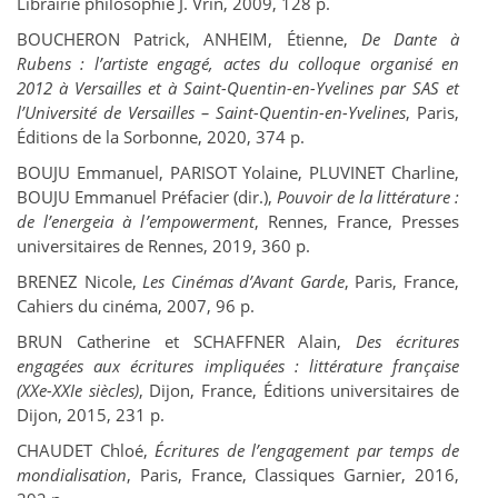
Librairie philosophie J. Vrin, 2009, 128 p.
B
OUCHERON
Patrick, A
NHEIM
, Étienne,
De Dante à
Rubens : l’artiste engagé, actes du colloque organisé en
2012 à Versailles et à Saint-Quentin-en-Yvelines par SAS et
l’Université de Versailles – Saint-Quentin-en-Yvelines
, Paris,
Éditions de la Sorbonne, 2020, 374 p.
B
OUJU
Emmanuel, P
ARISOT
Yolaine, P
LUVINET
Charline,
B
OUJU
Emmanuel Préfacier (dir.),
Pouvoir de la littérature :
de l’energeia à l’empowerment
, Rennes, France, Presses
universitaires de Rennes, 2019, 360 p.
B
RENEZ
Nicole,
Les Cinémas d’Avant Garde
, Paris, France,
Cahiers du cinéma, 2007, 96 p.
B
RUN
Catherine et S
CHAFFNER
Alain,
Des écritures
engagées aux écritures impliquées : littérature française
(XXe-XXIe siècles)
, Dijon, France, Éditions universitaires de
Dijon, 2015, 231 p.
C
HAUDET
Chloé,
Écritures de l’engagement par temps de
mondialisation
, Paris, France, Classiques Garnier, 2016,