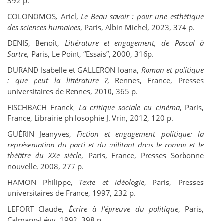
392 p.
C
OLONOMOS
,
Ariel,
Le Beau savoir : pour une esthétique
des sciences humaines
, Paris, Albin Michel, 2023, 374 p.
D
ENIS
, Benoît,
Littérature et engagement, de Pascal à
Sartre,
Paris, Le Point, “Essais”, 2000, 316p.
D
URAND
Isabelle et G
ALLERON
Ioana,
Roman et politique
: que peut la littérature ?
, Rennes, France, Presses
universitaires de Rennes, 2010, 365 p.
F
ISCHBACH
Franck,
La critique sociale au cinéma
, Paris,
France, Librairie philosophie J. Vrin, 2012, 120 p.
G
UÉRIN
Jeanyves,
Fiction et engagement politique: la
représentation du parti et du militant dans le roman et le
théâtre du XXe siècle
, Paris, France, Presses Sorbonne
nouvelle, 2008, 277 p.
H
AMON
Philippe,
Texte et idéologie
, Paris, Presses
universitaires de France, 1997, 232 p.
L
EFORT
Claude,
Écrire à l’épreuve du politique
, Paris,
Calmann-Lévy, 1992, 398 p.