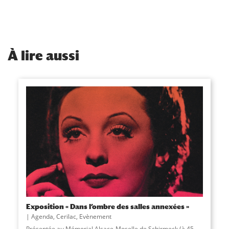
À
lire aussi
Exposition « Dans l’ombre des salles annexées »
Agenda
,
Cerilac
,
Evènement
Présentée au Mémorial Alsace-Moselle de Schirmeck (à 45