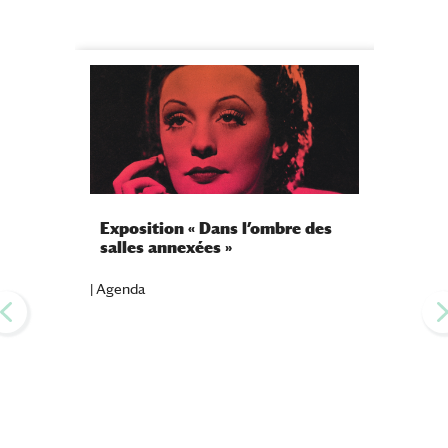
Exposition « Dans l’ombre des
Sémina
salles annexées »
écritu
2026/
|
Agenda
|
Agenda