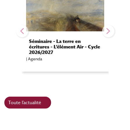
Séminaire – La terre en
écritures – L’élément Air – Cycle
Public
2026/2027
Graine
|
Agenda
|
Agenda
Toute l’actualité