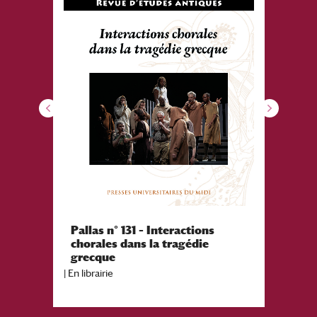
Pallas n° 131 – Interactions
Balzac
chorales dans la tragédie
Des fi
grecque
|
En librairie
|
Agenda