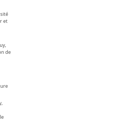
sité
r et
uy,
on de
ture
y,
le