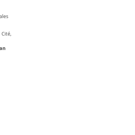
ales
 Cité,
can