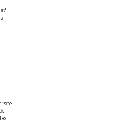
ité
la
ersité
de
des