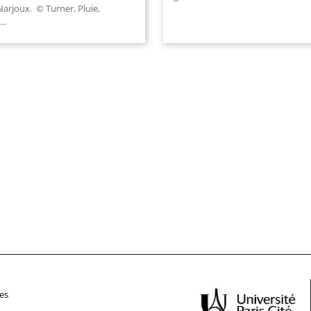
Narjoux. © Turner, Pluie,
..
es