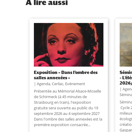
À
lire aussi
Exposition « Dans l’ombre des
Sémin
salles annexées »
– L’él
2026
Agenda
,
Cerilac
,
Evènement
Agen
Présentée au Mémorial Alsace-Moselle
Sémina
de Schirmeck (à 45 minutes de
Séminai
Strasbourg en train), l'exposition
Cycle 2
gratuite sera ouverte au public du 19
milieu
septembre 2026 au 4 septembre 2027
écologi
Dans l'ombre des salles annexées est la
créatio
première exposition consacrée...
Gaspar