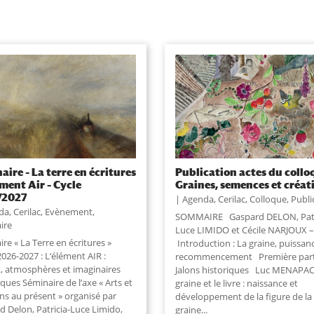
aire – La terre en écritures
Publication actes du collo
ément Air – Cycle
Graines, semences et créat
/2027
Agenda
,
Cerilac
,
Colloque
,
Publi
da
,
Cerilac
,
Evènement
,
SOMMAIRE Gaspard DELON, Patr
ire
Luce LIMIDO et Cécile NARJOUX –
re « La Terre en écritures »
Introduction : La graine, puissan
026-2027 : L‘élément AIR :
recommencement Première parti
x, atmosphères et imaginaires
Jalons historiques Luc MENAPAC
ques Séminaire de l’axe « Arts et
graine et le livre : naissance et
ns au présent » organisé par
développement de la figure de la
d Delon, Patricia-Luce Limido,
graine...