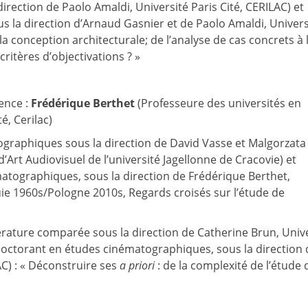
irection de Paolo Amaldi, Université Paris Cité, CERILAC) et
s la direction d’Arnaud Gasnier et de Paolo Amaldi, Univers
la conception architecturale; de l’analyse de cas concrets à 
ritères d’objectivations ? »
dence :
Frédérique Berthet
(Professeure des universités en
é, Cerilac)
graphiques sous la direction de David Vasse et Malgorzata
’Art Audiovisuel de l’université Jagellonne de Cracovie) et
tographiques, sous la direction de Frédérique Berthet,
quie 1960s/Pologne 2010s, Regards croisés sur l’étude de
érature comparée sous la direction de Catherine Brun, Univ
octorant en études cinématographiques, sous la direction 
AC) : « Déconstruire ses
a priori
: de la complexité de l’étude 