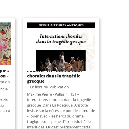
que «
Pallas n° 131 – Interactions
ion »
chorales dans la tragédie
grecque
cation
En librairie
,
Publication
icia-
Maxime Pierre - Pallas n° 131 –
Interactions chorales dans la tragédie
ce de
grecque Dans La Poétique, Aristote
e :
insiste sur la nécessité pour le chœur de
E – La
« jouer avec » les héros du drame
tragique sous peine d’être réduit à des
interludes. Or c’est précisément cette...