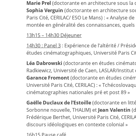
Marie Prel
(doctorante en architecture sous la d
Sophia Verguin
(doctorante en architecture sou
Paris Cité, CERILAC/ ESO Le Mans) : « Analyse de 
montée en généralité des connaissances, quels c
13h15 – 14h30 Déjeuner
14h30 : Panel 3
: Expérience de l’altérité / Prési
études cinématographiques, Université Paris Cit
Léa Dabrowski
(doctorante en études cinémato
Radkiewicz, Université de Caen, LASLAR/Institut d
Garance Fromont
(doctorante en études cinéma
Université Paris Cité, CERILAC) : « Tchécoslova
cinématographies nationales pré et post 89 »
Gaëlle Duclaux de l’Estoille
(doctorante en litt
Sorbonne nouvelle, THALIM) et
Jean Valentin
(d
Frédérique Berthet, Université Paris Cité, CERIL
discours idéologiques en contexte colonial »
16h15 Pause café