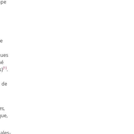
ape
ie
ques
né
[1]
s)
.
s de
es,
que,
ales-