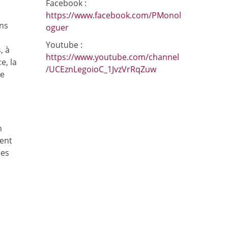
Facebook :
https://www.facebook.com/PMonol
ans
oguer
Youtube :
, à
https://www.youtube.com/channel
e, la
/UCEznLegoioC_1JvzVrRqZuw
ue
n
ment
ses