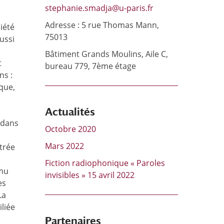
stephanie.smadja@u-paris.fr
Adresse : 5 rue Thomas Mann,
iété
75013
aussi
Bâtiment Grands Moulins, Aile C,
t
bureau 779, 7ème étage
ns :
ique,
Actualités
 dans
Octobre 2020
Mars 2022
trée
Fiction radiophonique « Paroles
amu
invisibles » 15 avril 2022
es
La
liée
Partenaires