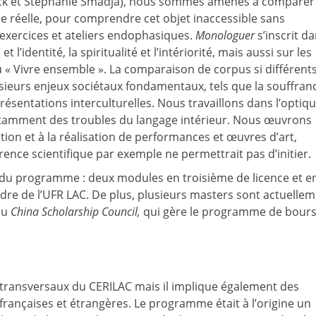
uck et Stéphanie Smadja), nous sommes amenés à comparer
ie réelle, pour comprendre cet objet inaccessible sans
 exercices et ateliers endophasiques.
Monologuer
s’inscrit d
 l’identité, la spiritualité et l’intériorité, mais aussi sur les
du « Vivre ensemble ». La comparaison de corpus si différents
lusieurs enjeux sociétaux fondamentaux, tels que la souffranc
présentations interculturelles. Nous travaillons dans l’optiq
notamment des troubles du langage intérieur. Nous œuvrons
tion et à la réalisation de performances et œuvres d’art,
ence scientifique par exemple ne permettrait pas d’initier.
x du programme : deux modules en troisième de licence et e
dre de l’UFR LAC. De plus, plusieurs masters sont actuelle
du
China Scholarship Council,
qui gère le programme de bour
 transversaux du CERILAC mais il implique également des
françaises et étrangères. Le programme était à l’origine un