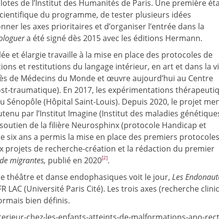
ilotes de l’Institut des Humanités de Paris. Une première ét
scientifique du programme, de tester plusieurs idées
nner les axes prioritaires et d’organiser l’entrée dans la
loguer
a été signé dès 2015 avec les éditions Hermann.
 et élargie travaille à la mise en place des protocoles de
ions et restitutions du langage intérieur, en art et dans la v
rès de Médecins du Monde et œuvre aujourd’hui au Centre
ost-traumatique). En 2017, les expérimentations thérapeuti
au Sénopôle (Hôpital Saint-Louis). Depuis 2020, le projet me
tenu par l’Institut Imagine (Institut des maladies génétique
outien de la filière Neurosphinx (protocole Handicap et
e six ans a permis la mise en place des premiers protocole
x projets de recherche-création et la rédaction du premier
[2]
 de migrantes,
publié en 2020
.
 théâtre et danse endophasiques voit le jour,
Les Endonaut
R LAC (Université Paris Cité). Les trois axes (recherche clini
rmais bien définis.
terieur-chez-les-enfants-atteints-de-malformations-ano-rect