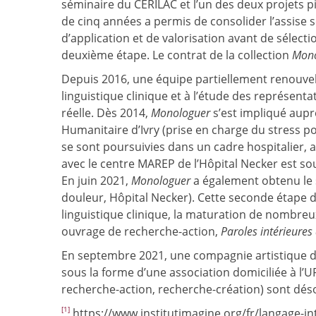
séminaire du CERILAC et l’un des deux projets p
de cinq années a permis de consolider l’assise 
d’application et de valorisation avant de sélectio
deuxième étape. Le contrat de la collection
Mono
Depuis 2016, une équipe partiellement renouvelée
linguistique clinique et à l’étude des représentat
réelle. Dès 2014,
Monologuer
s’est impliqué aup
Humanitaire d’Ivry (prise en charge du stress p
se sont poursuivies dans un cadre hospitalier, 
avec le centre MAREP de l’Hôpital Necker est sou
En juin 2021,
Monologuer
a également obtenu le s
douleur, Hôpital Necker). Cette seconde étape d
linguistique clinique, la maturation de nombreu
ouvrage de recherche-action,
Paroles intérieures
En septembre 2021, une compagnie artistique de
sous la forme d’une association domiciliée à l’UF
recherche-action, recherche-création) sont déso
[1]
https://www.institutimagine.org/fr/langage-in