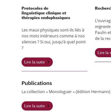
Protocoles de
Recherc
linguistique clinique et
thérapies endophasiques
L’ouvra
migrant
Les maux physiques sont-ils liés à
Paulin e
nos mots intérieurs comme à nos
de la re
silences ? Si oui, jusqu’à quel point
?
Lire la 
Lire la suite
Publications
La collection « Monologuer » (édition Hermann)
Lire la suite