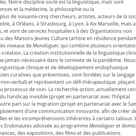
s. Notre discipline socle est la linguistique, mais sont
nces et la médecine, la philosophie ou la
lus de soixante-cinq chercheurs, artistes, acteurs de la soc
enoble, à Orléans, à Strasbourg, à Lyon, à Aix Marseille, mais 
, et vont de services hospitaliers à des Organisations non
u des Maisons Jeunes Culture (artiste en résidence pendan
 les niveaux de
Monologuer
, qui combine plusieurs orientatio
réation. La création institutionnelle de la linguistique clin
 jamais nécessaire dans le contexte de la pandémie. Nous
inguistique clinique et de développement endophasique
bien curatives que préventives, sont fondées sur le langage
non-verbal) et représentent un défi thérapeutique, plaçant
 processus de soin. La recherche-action, actuellement cen
du handicap invisible (projet en partenariat avec l’hôpital
’autre part sur la migration (projet en partenariat avec le S
déploiement d’une communication innovante, afin de créer d
elles et les incompréhensions inhérentes à certains tabous. 
 des Endonautes adossée au programme
Monologuer
et domici
ances, des expositions, des films et des publications.