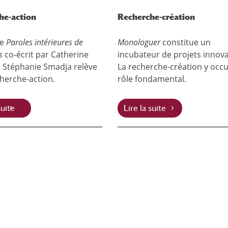
he-action
Recherche-création
ge
Paroles intérieures de
Monologuer
constitue un
es
co-écrit par Catherine
incubateur de projets innova
t Stéphanie Smadja relève
La recherche-création y occ
cherche-action.
rôle fondamental.
suite
Lire la suite