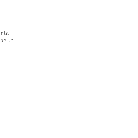
nts.
upe un