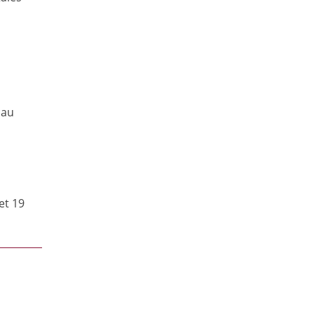
 au
et 19