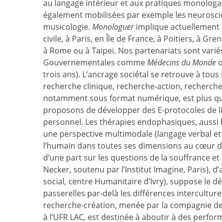
au langage intérieur et aux pratiques monologale
également mobilisées par exemple les neuroscie
musicologie.
Monologuer
implique actuellement p
civile, à Paris, en Île de France, à Poitiers, à Gr
à Rome ou à Taipei. Nos partenariats sont variés
Gouvernementales comme
Médecins du Monde
o
trois ans). L’ancrage sociétal se retrouve à tous
recherche clinique, recherche-action, recherche-c
notamment sous format numérique, est plus que
proposons de développer des E-protocoles de l
personnel. Les thérapies endophasiques, aussi 
une perspective multimodale (langage verbal et 
l’humain dans toutes ses dimensions au cœur du
d’une part sur les questions de la souffrance et 
Necker, soutenu par l’Institut Imagine, Paris), d
social, centre Humanitaire d’Ivry), suppose le 
passerelles par-delà les différences intercultur
recherche-création, menée par la compagnie
à l’UFR LAC
,
est destinée à aboutir à des perform