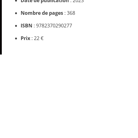
Date de publication
: 2023
Nombre de pages
: 368
ISBN
: 9782370290277
Prix
: 22 €